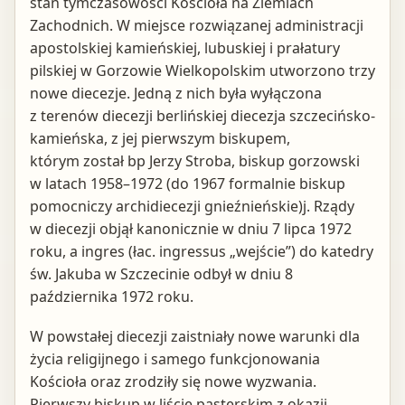
stan tymczasowości Kościoła na Ziemiach
Zachodnich. W miejsce rozwiązanej administracji
apostolskiej kamieńskiej, lubuskiej i prałatury
pilskiej w Gorzowie Wielkopolskim utworzono trzy
nowe diecezje. Jedną z nich była wyłączona
z terenów diecezji berlińskiej diecezja szczecińsko-
kamieńska, z jej pierwszym biskupem,
którym został bp Jerzy Stroba, biskup gorzowski
w latach 1958–1972 (do 1967 formalnie biskup
pomocniczy archidiecezji gnieźnieńskie)j. Rządy
w diecezji objął kanonicznie w dniu 7 lipca 1972
roku, a ingres (łac. ingressus „wejście”) do katedry
św. Jakuba w Szczecinie odbył w dniu 8
października 1972 roku.
W powstałej diecezji zaistniały nowe warunki dla
życia religijnego i samego funkcjonowania
Kościoła oraz zrodziły się nowe wyzwania.
Pierwszy biskup w liście pasterskim z okazji