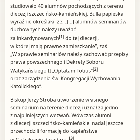
studiowało 40 alumnów pochodzących z terenu
diecezji szczecińsko-kamieńskiej. Bulla papieska
wyraźnie określała, że: „[…] alumnów seminariów
duchownych należy uważać
[
1
]
za inkardynowanych
do tej diecezji,
w której mają prawne zamieszkanie”, zaś
„W sprawie seminariów należy zachować przepisy
prawa powszechnego i Dekrety Soboru
[
2
]
Watykańskiego II „Optatam Totius”
oraz zarządzenia św. Kongregacji Wychowania
Katolickiego”.
Biskup Jerzy Stroba utworzenie własnego
seminarium na terenie diecezji uznał za jedno
z najpilniejszych wezwań. Wówczas alumni
z diecezji szczecińsko-kamieńskiej nadal jeszcze
przechodzili formację do kapłaństwa
[
3
]
w Gościkowie-Paradyżu.