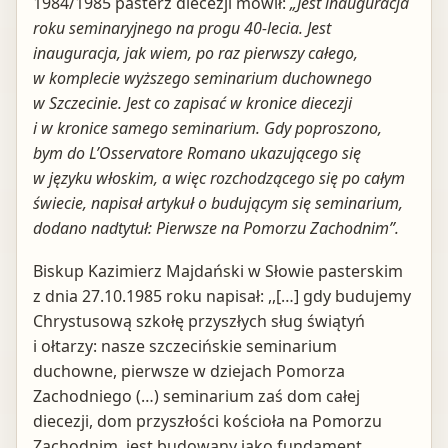
1984/1985 pasterz diecezji mówił:
„Jest inauguracja
roku seminaryjnego na progu 40-lecia. Jest
inauguracja, jak wiem, po raz pierwszy całego,
w komplecie wyższego seminarium duchownego
w Szczecinie. Jest co zapisać w kronice diecezji
i w kronice samego seminarium. Gdy poproszono,
bym do L’Osservatore Romano ukazującego się
w języku włoskim, a więc rozchodzącego się po całym
świecie, napisał artykuł o budującym się seminarium,
dodano nadtytuł: Pierwsze na Pomorzu Zachodnim”.
Biskup Kazimierz Majdański w Słowie pasterskim
z dnia 27.10.1985 roku napisał: ,,[…] gdy budujemy
Chrystusową szkołę przyszłych sług świątyń
i ołtarzy: nasze szczecińskie seminarium
duchowne, pierwsze w dziejach Pomorza
Zachodniego (…) seminarium zaś dom całej
diecezji, dom przyszłości kościoła na Pomorzu
Zachodnim, jest budowany jako fundament