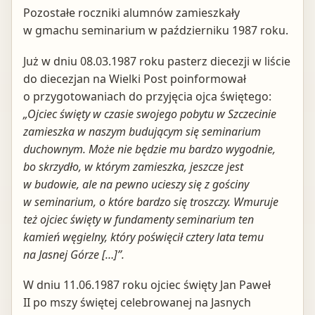
Pozostałe roczniki alumnów zamieszkały
w gmachu seminarium w październiku 1987 roku.
Już w dniu 08.03.1987 roku pasterz diecezji w liście
do diecezjan na Wielki Post poinformował
o przygotowaniach do przyjęcia ojca świętego:
„Ojciec święty w czasie swojego pobytu w Szczecinie
zamieszka w naszym budującym się seminarium
duchownym. Może nie będzie mu bardzo wygodnie,
bo skrzydło, w kt
órym zamieszka, jeszcze jest
w budowie, ale na pewno ucieszy się z gościny
w seminarium, o które bardzo się troszczy. Wmuruje
też ojciec święty w fundamenty seminarium ten
kamień węgielny, który poświęcił cztery lata temu
na Jasnej Górze […]”.
W dniu 11.06.1987 roku ojciec święty Jan Paweł
II po mszy świętej celebrowanej na Jasnych