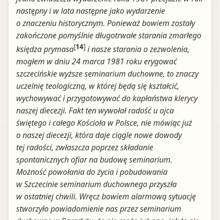
następny i w lata następne jako wydarzenie
o znaczeniu historycznym. Ponieważ bowiem zostały
zakończone pomyślnie długotrwałe starania zmarłego
[
14
]
księdza prymasa
i nasze starania o zezwolenia,
mogłem w dniu 24 marca 1981 roku erygować
szczecińskie wyższe seminarium duchowne, to znaczy
uczelnię teologiczną, w której będą się kształcić,
wychowywać i przygotowywać do kapłaństwa klerycy
naszej diecezji. Fakt ten wywołał radość u ojca
świętego i całego Kościoła w Polsce, nie mówiąc już
o naszej diecezji, która daje ciągle nowe dowody
tej radości, zwłaszcza poprzez składanie
spontanicznych ofiar na budowę seminarium.
Możność powołania do życia i pobudowania
w Szczecinie seminarium duchownego przyszła
w ostatniej chwili. Wręcz bowiem alarmową sytuację
stworzyło powiadomienie nas przez seminarium