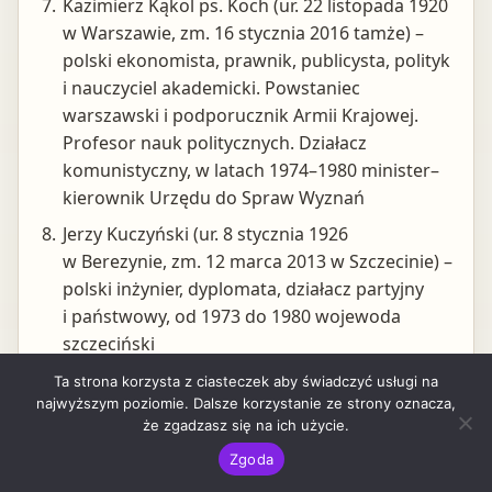
Kazimierz Kąkol ps. Koch (ur. 22 listopada 1920
w Warszawie, zm. 16 stycznia 2016 tamże) –
polski ekonomista, prawnik, publicysta, polityk
i nauczyciel akademicki. Powstaniec
warszawski i podporucznik Armii Krajowej.
Profesor nauk politycznych. Działacz
komunistyczny, w latach 1974–1980 minister–
kierownik Urzędu do Spraw Wyznań
Jerzy Kuczyński (ur. 8 stycznia 1926
w Berezynie, zm. 12 marca 2013 w Szczecinie) –
polski inżynier, dyplomata, działacz partyjny
i państwowy, od 1973 do 1980 wojewoda
szczeciński
Tygodnie Kultury Chrześcijańskiej (TKCh) –
Ta strona korzysta z ciasteczek aby świadczyć usługi na
najwyższym poziomie. Dalsze korzystanie ze strony oznacza,
imprezy o charakterze religijno-kulturalnym
że zgadzasz się na ich użycie.
organizowane w Polsce przez księży
Zgoda
i świeckich od połowy lat 70. XX wieku.
Tygodnie odbywają się pod różną nazwą