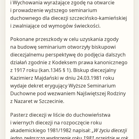
i Wychowania wyrażające zgodę na otwarcie
i prowadzenie wyższego seminarium
duchownego dla diecezji szczecińsko-kamieńskiej
i zwalniające od wymogów świeckości.
Pokonane przeszkody w celu uzyskania zgody
na budowę seminarium otworzyły biskupowi
diecezjalnemu perspektywę do podjęcia dalszych
działań zgodnie z Kodeksem prawa kanonicznego
z 1917 roku (kan.1345 § 1). Biskup diecezjalny
Kazimierz Majdański w dniu 24.03.1981 roku
wydaje dekret erygujący Wyższe Seminarium
Duchowne pod wezwaniem Najświętszej Rodziny
z Nazaret w Szczecinie.
Pasterz diecezji w liście do duchowieństwa
i wiernych diecezji na rozpoczęcie roku
akademickiego 1981/1982 napisał:
„W życiu diecezji
jedno zwłaszcza wydarzenie roku 1981 przejdzie w rok