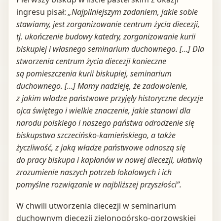
ingresu pisał:
„Najpilniejszym zadaniem, jakie sobie
stawiamy, jest zorganizowanie centrum życia diecezji,
tj. ukończenie budowy katedry, zorganizowanie kurii
biskupiej i własnego seminarium duchownego. […] Dla
stworzenia centrum życia diecezji konieczne
są pomieszczenia kurii biskupiej, seminarium
duchownego. […] Mamy nadzieję, że zadowolenie,
z jakim władze państwowe przyjęły historyczne decyzje
ojca świętego i wielkie znaczenie, jakie stanowi dla
narodu polskiego i naszego państwa odrodzenie się
biskupstwa szczecińsko-kamieńskiego, a także
życzliwość, z jaką władze państwowe odnoszą się
do pracy biskupa i kapłan
ów w nowej diecezji, ułatwią
zrozumienie naszych potrzeb lokalowych i ich
pomyślne rozwiązanie w najbliższej przyszłości”.
W chwili utworzenia diecezji w seminarium
duchownym diecezji zielonogórsko-gorzowskiej