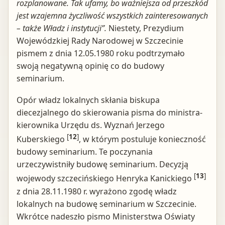
rozplanowane. Tak ufamy, bo ważniejsza od przeszkód
jest wzajemna życzliwość wszystkich zainteresowanych
– także Władz i instytucji”.
Niestety, Prezydium
Wojewódzkiej Rady Narodowej w Szczecinie
pismem z dnia 12.05.1980 roku podtrzymało
swoją negatywną opinię co do budowy
seminarium.
Opór władz lokalnych skłania biskupa
diecezjalnego do skierowania pisma do ministra-
kierownika Urzędu ds. Wyznań Jerzego
[
12
]
Kuberskiego
, w którym postuluje konieczność
budowy seminarium. Te poczynania
urzeczywistniły budowę seminarium. Decyzją
[
13
]
wojewody szczecińskiego Henryka Kanickiego
z dnia 28.11.1980 r. wyrażono zgodę władz
lokalnych na budowę seminarium w Szczecinie.
Wkrótce nadeszło pismo Ministerstwa Oświaty