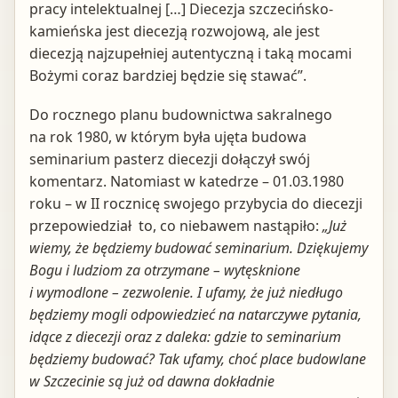
pracy intelektualnej […] Diecezja szczecińsko-
kamieńska jest diecezją rozwojową, ale jest
diecezją najzupełniej autentyczną i taką mocami
Bożymi coraz bardziej będzie się stawać”.
Do rocznego planu budownictwa sakralnego
na rok 1980, w którym była ujęta budowa
seminarium pasterz diecezji dołączył swój
komentarz. Natomiast w katedrze – 01.03.1980
roku – w II rocznicę swojego przybycia do diecezji
przepowiedział to, co niebawem nastąpiło:
„Już
wiemy, że będziemy budować seminarium. Dziękujemy
Bogu i ludziom za otrzymane – wytęsknione
i wymodlone – zezwolenie. I ufamy, że już niedługo
będziemy mogli odpowiedzieć na natarczywe pytania,
idące z diecezji oraz z daleka: gdzie to seminarium
będziemy budować? Tak ufamy, choć place budowlane
w Szczecinie są już od dawna dokładnie