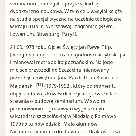
seminarium, zabiegał o przyszłą kadrę
dydaktyczno-naukową. W tym celu wysyłał księży
na studia specjalistyczne na uczelnie teologiczne
w kraju (Lublin, Warszawa) i zagranicę (Rzym,
Lowanium, Strasburg, Paryż).
21.09.1978 roku Ojciec Święty Jan Paweł I bp.
Jerzego Strobę podniósł do godności arcybiskupa
i mianował metropolitą poznańskim. Na jego
miejsce przyszedł do Szczecina mianowany
przez Ojca Świętego Jana Pawła II bp Kazimierz
[
11
]
Majdański
(1979-1992), który od momentu
objęcia obowiązków w diecezji podjął wszelkie
starania o budowę seminarium. W swoim
przemówieniu ingresowym wygłoszonym
w katedrze szczecińskiej w Niedzielę Palmową
1979 roku powiedział: „Mało alumnów.
Nie ma seminarium duchownego. Brak ośrodka