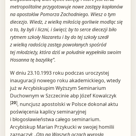
metropolitalne przygotowuje nowe zastępy kapłanów
na apostołów Pomorza Zachodniego. Wiesz o tym
diecezjo. Wiedz, z wielką miłością gorliwie modląc się
o to, by byli i liczni, i święci; by to serce diecezji biło
rytmem szkoły Nazaretu i by do tej szkoły szedł
z wielką radością zastęp powołanych spośród
tej młodzieży, która dziś w południe wypełniła swoim
Hosanna tę bazylikę”.
W dniu 23.10.1993 roku podczas uroczystej
inauguracji nowego roku akademickiego, wtedy
już w Arcybiskupim Wyższym Seminarium
Duchownym w Szczecinie abp Józef Kowalczyk
[
20
]
, nuncjusz apostolski w Polsce dokonał aktu
poświęcenia kaplicy seminaryjnej
i błogosławieństwa całego seminarium.
Arcybiskup Marian Przykucki w swojej homilii
zaznaczył:
„Oto na Waszych oczach wyrosła