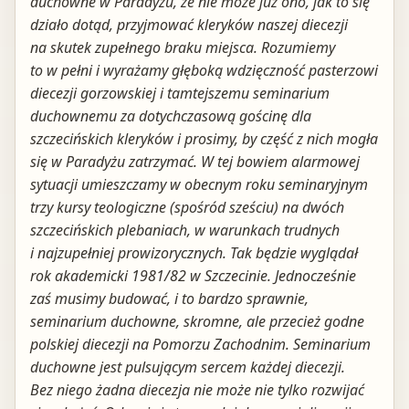
duchowne w Paradyżu, że nie może już ono, jak to się
działo dotąd, przyjmować kleryk
ów naszej
d
iecezji
na skutek zupełnego braku miejsca. Rozumiemy
to w pełni i wyrażamy głęboką wdzięczność pasterzowi
diecezji gorzowskiej i tamtejszemu seminarium
duchownemu za dotychczasową gościnę dla
szczecińskich kleryków i prosimy, by część z nich mogła
się w Paradyżu zatrzymać. W tej bowiem alarmowej
sytuacji umieszczamy w obecnym roku seminaryjnym
trzy kursy teologiczne (spośród sześciu) na dwóch
szczecińskich plebaniach, w warunkach trudnych
i najzupełniej prowizorycznych. Tak będzie wyglądał
rok akademicki 1981/82 w Szczecinie. Jednocześnie
zaś musimy budować, i to bardzo sprawnie,
seminarium duchowne, skromne, ale przecież godne
polskiej diecezji na Pomorzu Zachodnim.
Seminarium
duchowne jest pulsującym sercem każdej diecezji.
Bez niego żadna diecezja nie może nie tylko rozwijać