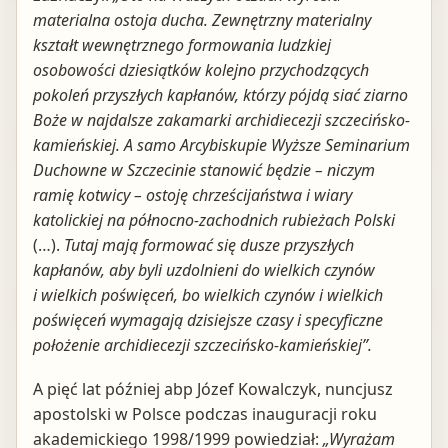
materialna ostoja ducha. Zewnętrzny materialny
kształt wewnętrznego formowania ludzkiej
osobowości dziesiątków kolejno przychodzących
pokoleń przyszłych kapłanów, którzy pójdą siać ziarno
Boże w najdalsze zakamarki archidiecezji szczecińsko-
kamieńskiej. A samo Arcybiskupie Wyższe Seminarium
Duchowne w Szczecinie stanowić będzie – niczym
ramię kotwicy – ostoję chrześcijaństwa i wiary
katolickiej na północno-zachodnich rubieżach Polski
(…).
Tutaj mają formować się dusze przyszłych
kapłanów, aby byli uzdolnieni do wielkich czynów
i wielkich poświęceń, bo wielkich czynów i wielkich
poświęceń wymagają dzisiejsze czasy i specyficzne
położenie archidiecezji szczecińsko-kamieńskiej”.
A pięć lat później abp Józef Kowalczyk, nuncjusz
apostolski w Polsce podczas inauguracji roku
akademickiego 1998/1999 powiedział:
„Wyrażam