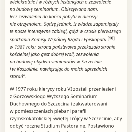
wielokrotnie i w r
óżnych instancjach o zezwolenie
na budowę seminarium. Obiecywano nam,
lecz zezwolenia do końca pobytu w diecezji
nie otrzymałem. Sądzę jednak, iż władze zapamiętały
te nasze intensywne zabiegi, gdyż w czasie pierwszego
[
10
]
spotkania Komisji Wspólnej Rządu i Episkopatu
w 1981 roku, strona państwowa przekazała stronie
kościelnej jako gest dobrej woli, zezwolenia
na budowę obydwu seminariów w Szczecinie
i w Koszalinie, nawiązując do moich uprzednich
starań”.
W 1977 roku klerycy roku VI zostali przeniesieni
z Gorzowskiego Wyższego Seminarium
Duchownego do Szczecina i zakwaterowani
w pomieszczeniach plebani parafii
rzymskokatolickiej Świętej Trójcy w Szczecinie, aby
odbyć roczne Studium Pastoralne. Postawiono