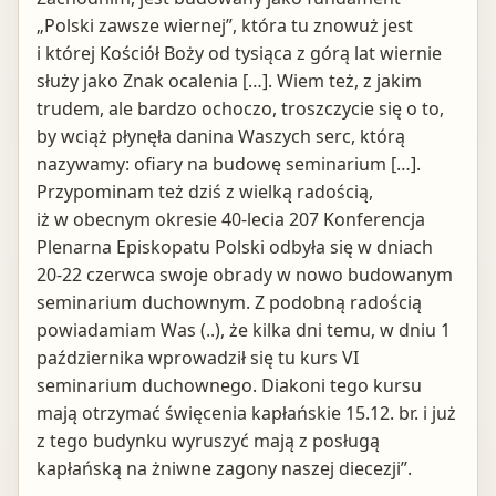
„Polski zawsze wiernej”, która tu znowuż jest
i której Kościół Boży od tysiąca z górą lat wiernie
służy jako Znak ocalenia […]. Wiem też, z jakim
trudem, ale bardzo ochoczo, troszczycie się o to,
by wciąż płynęła danina Waszych serc, którą
nazywamy: ofiary na budowę seminarium […].
Przypominam też dziś z wielką radością,
iż w obecnym okresie 40-lecia 207 Konferencja
Plenarna Episkopatu Polski odbyła się w dniach
20-22 czerwca swoje obrady w nowo budowanym
seminarium duchownym. Z podobną radością
powiadamiam Was (..), że kilka dni temu, w dniu 1
października wprowadził się tu kurs VI
seminarium duchownego. Diakoni tego kursu
mają otrzymać święcenia kapłańskie 15.12. br. i już
z tego budynku wyruszyć mają z posługą
kapłańską na żniwne zagony naszej diecezji”.