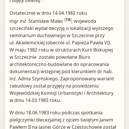
i objęty zielenią”.
Ostatecznie w dniu 14.04.1982 roku
[
16
]
mgr inż. Stanisław Malec
, wojewoda
szczeciński wydał decyzję o lokalizacji wyższego
seminarium duchownego w Szczecinie przy
ul. Akademickiej (obecnie ul. Papieża Pawła VI).
W maju 1982 roku w strukturach Kurii Biskupiej
w Szczecinie zostało powołane Biuro
architektoniczno-budowlane do opracowania
dokumentacji wstępnej pod kierunkiem dr hab.
inż. Adma Szymskiego. Zaproponowany wariant
zabudowy został przyjęty na posiedzeniu
Wojewódzkiej Komisji Urbanistyki i Architektury
w dniu 14.03.1983 roku.
W dniu 18.06.1983 roku podczas spotkania
pielgrzymki diecezjalnej z ojcem świętym Janem
Pawłem II na Jasnej Górze w Częstochowie został