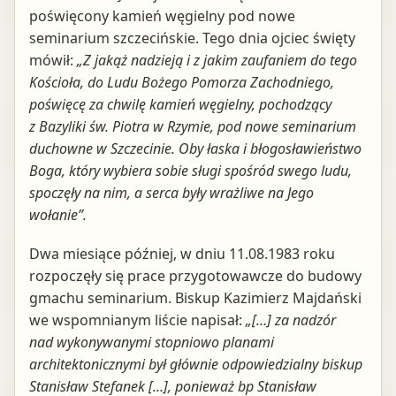
poświęcony kamień węgielny pod nowe
seminarium szczecińskie. Tego dnia ojciec święty
mówił:
„Z jakąż nadzieją i z jakim zaufaniem do tego
Kościoła, do Ludu Bożego Pomorza Zachodniego,
poświęcę za chwilę kamień węgielny, pochodzący
z Bazyliki św. Piotra w Rzymie, pod nowe seminarium
duchowne w Szczecinie. Oby łaska i błogosławieństwo
Boga, który wybiera sobie sługi spośród swego ludu,
spoczęły na nim, a serca były wrażliwe na Jego
wołanie”.
Dwa miesiące później, w dniu 11.08.1983 roku
rozpoczęły się prace przygotowawcze do budowy
gmachu seminarium. Biskup Kazimierz Majdański
we wspomnianym liście napisał:
„[…] za nadzór
nad wykonywanymi stopniowo planami
architektonicznymi był głównie odpowiedzialny biskup
Stanisław Stefanek […], ponieważ bp Stanisław