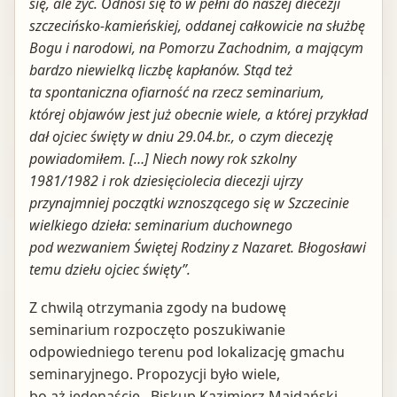
się, ale żyć. Odnosi się to w pełni do naszej diecezji
szczecińsko-kamieńskiej, oddanej całkowicie na służbę
Bogu i narodowi, na Pomorzu Zachodnim, a mającym
bardzo niewielką liczbę kapłanów
. Stąd też
ta spontaniczna ofiarność na rzecz seminarium,
której objawów jest już obecnie wiele, a której przykład
dał ojciec święty w dniu 29.04.br., o czym diecezję
powiadomiłem. […] Niech nowy rok szkolny
1981/1982 i rok dziesięciolecia diecezji ujrzy
przynajmniej początki wznoszącego się w Szczecinie
wielkiego dzieła: seminarium duchownego
pod wezwaniem Świętej Rodziny z Nazaret. Błogosławi
temu dziełu ojciec święty”.
Z chwilą otrzymania zgody na budowę
seminarium rozpoczęto poszukiwanie
odpowiedniego terenu pod lokalizację gmachu
seminaryjnego. Propozycji było wiele,
bo aż jedenaście. Biskup Kazimierz Majdański