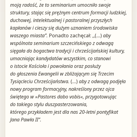
moją radość, że to seminarium umocniło swoje
struktury, stając się prężnym centrum formacji ludzkiej,
duchowej, intelektualnej i pastoralnej przyszłych
kapłanów i cieszy się dużym uznaniem środowiska
waszego miasta”.
Ponadto zachęcał: ,,(…)
aby
wspólnota seminarium szczecińskiego z odwagą
sięgała do bogactwa tradycji i chrześcijańskiej kultury,
umacniając kandydatów wszystkim, co stanowi
o istocie Kościoła i powołania oraz posłuży
do głoszenia Ewangelii w zbliżającym się Trzecim
Tysiącleciu Chrześcijaństwa.
(…)
aby z odwagą podjęła
nowy program formacyjny, nakreślony przez ojca
świętego w
»
Pastores dabo vobis
«
, przygotowując
do takiego stylu duszpasterzowania,
którego przykładem jest dla nas 20-letni pontyfikat
Jana Pawła II”.