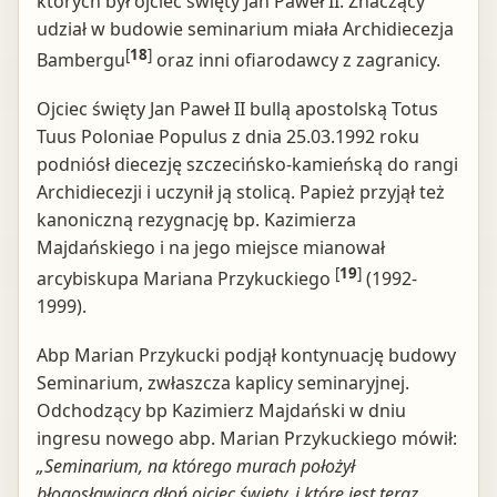
których był ojciec święty Jan Paweł II. Znaczący
udział w budowie seminarium miała Archidiecezja
[
18
]
Bambergu
oraz inni ofiarodawcy z zagranicy.
Ojciec święty Jan Paweł II bullą apostolską Totus
Tuus Poloniae Populus z dnia 25.03.1992 roku
podniósł diecezję szczecińsko-kamieńską do rangi
Archidiecezji i uczynił ją stolicą. Papież przyjął też
kanoniczną rezygnację bp. Kazimierza
Majdańskiego i na jego miejsce mianował
[
19
]
arcybiskupa Mariana Przykuckiego
(1992-
1999).
Abp Marian Przykucki podjął kontynuację budowy
Seminarium, zwłaszcza kaplicy seminaryjnej.
Odchodzący bp Kazimierz Majdański w dniu
ingresu nowego abp. Marian Przykuckiego mówił:
„Seminarium, na którego murach położył
błogosławiącą dłoń ojciec święty, i które jest teraz