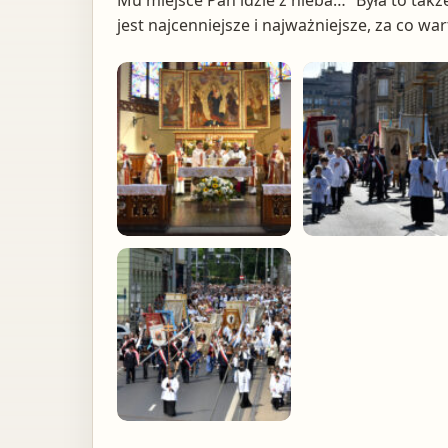
Mu miejsce Pan idzie z nieba…’’ Była to tak
jest najcenniejsze i najważniejsze, za co war