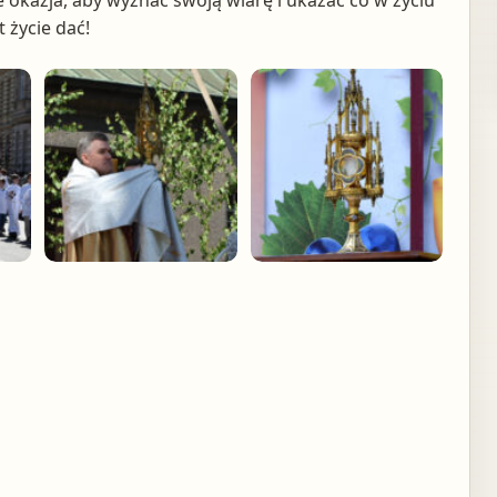
że okazja, aby wyznać swoją wiarę i ukazać co w życiu
t życie dać!