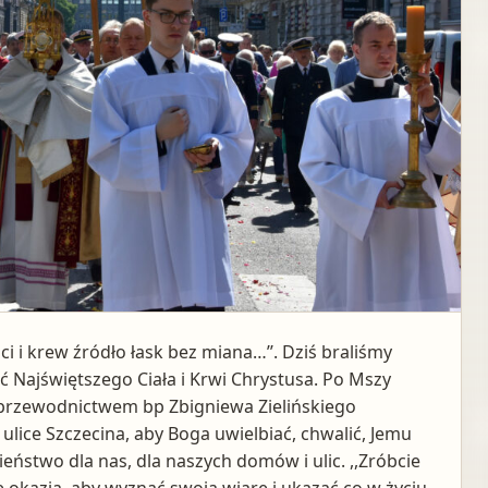
ci i krew źródło łask bez miana…’’. Dziś braliśmy
 Najświętszego Ciała i Krwi Chrystusa. Po Mszy
od przewodnictwem bp Zbigniewa Zielińskiego
ice Szczecina, aby Boga uwielbiać, chwalić, Jemu
eństwo dla nas, dla naszych domów i ulic. ,,Zróbcie